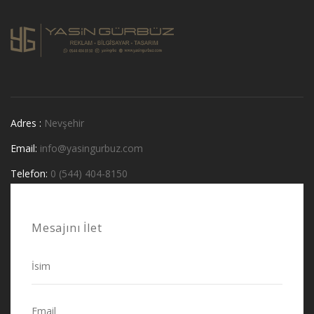
Adres :
Nevşehir
Email:
info@yasingurbuz.com
Telefon:
0 (544) 404-8150
Mesajını İlet